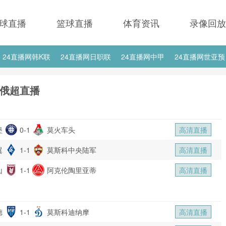
球直播
篮球直播
体育资讯
录像回放
24直播网韩K联
24直播网日职联
24直播网中甲
24直播网世亚预
24直播网西甲
24直播网德甲
24直播网欧冠
24直播网中超
俄超直播
堡
0-1
莫火车头
高清直播
翼
1-1
莫斯科中央陆军
高清直播
山
1-1
阿克伦陶里亚蒂
高清直播
德
1-1
莫斯科迪纳摩
高清直播