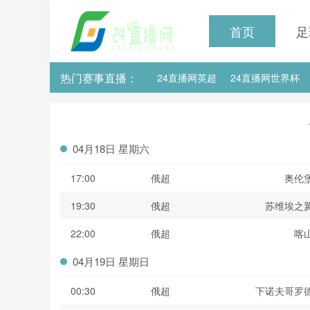
首页
足
热门赛事直播：
24直播网英超
24直播网世界杯
24直播网意甲
24直播网法甲
04月18日 星期六
17:00
俄超
奥伦
19:30
俄超
苏维埃之
22:00
俄超
喀
04月19日 星期日
00:30
俄超
下诺夫哥罗