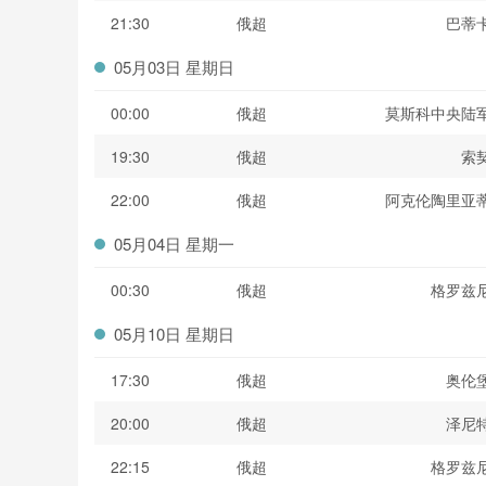
21:30
俄超
巴蒂
05月03日 星期日
00:00
俄超
莫斯科中央陆
19:30
俄超
索
22:00
俄超
阿克伦陶里亚
05月04日 星期一
00:30
俄超
格罗兹
05月10日 星期日
17:30
俄超
奥伦
20:00
俄超
泽尼
22:15
俄超
格罗兹