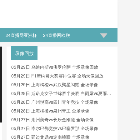
24直播网亚洲杯
24直播网欧联
录像回放
05月29日 乌迪内斯vs佛罗伦萨 全场录像回放
05月29日 F1摩纳哥大奖赛排位赛 全场录像回放
05月29日 上海橘橙vs武汉聚星闪耀 全场录像
05月28日 斯诺克女子世锦赛半决赛 白雨露vs夏雨滢
全场录像回放
05月28日 广州悦高vs四川青年竞技 全场录像
05月28日 上海橘橙vs泉州青工 全场录像
05月27日 湖州美奇vs长乐金刚腿 全场录像
05月27日 毕尔巴鄂竞技vs巴塞罗那 全场录像
05月27日 延边龙鼎vs定南赣联 全场录像