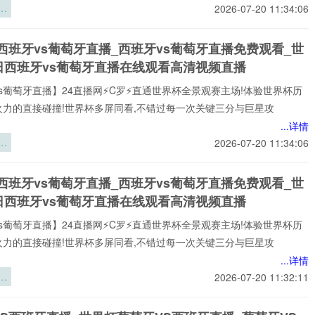
梯
2026-07-20 11:34:06
6
三
西班牙vs葡萄牙直播_西班牙vs葡萄牙直播免费观看_世
充
日西班牙vs葡萄牙直播在线观看高清视频直播
区
研
s葡萄牙直播】24直播网⚡️C罗⚡️直通世界杯全景观赛主场!体验世界杯历
火力的直接碰撞!世界杯多屏同看,不错过每一次关键三分与巨星攻
...详情
气
2026-07-20 11:34:06
迈
杯
西班牙vs葡萄牙直播_西班牙vs葡萄牙直播免费观看_世
应
日西班牙vs葡萄牙直播在线观看高清视频直播
性
构
s葡萄牙直播】24直播网⚡️C罗⚡️直通世界杯全景观赛主场!体验世界杯历
略
火力的直接碰撞!世界杯多屏同看,不错过每一次关键三分与巨星攻
...详情
：
2026-07-20 11:32:11
后
间