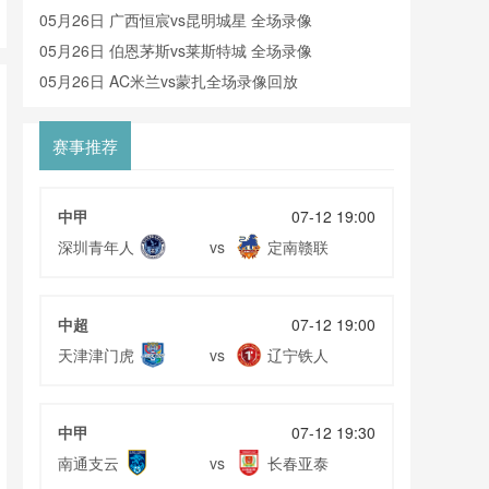
05月26日 广西恒宸vs昆明城星 全场录像
05月26日 伯恩茅斯vs莱斯特城 全场录像
05月26日 AC米兰vs蒙扎全场录像回放
05月25日 科莫vs国际米兰 全场录像
05月25日 皇家贝蒂斯vs瓦伦西亚 全场录像回放
赛事推荐
05月25日 亚女冠杯决赛 墨尔本城女足vs武汉车谷江
大女足 全场录像
05月24日 曼城vs伯恩茅斯 全场录像回放
中甲
07-12 19:00
05月24日 石家庄功夫vs北京国安 全场录像回放
深圳青年人
定南赣联
vs
05月24日 利雅得胜利vs卡利杰 全场录像
05月23日 苏州东吴vs上海海港 全场录像
中超
07-12 19:00
05月23日 辽宁铁人vs青岛海牛 全场录像回放
天津津门虎
辽宁铁人
vs
05月23日 亚女冠杯半决赛 现代制铁女足vs墨尔本城
女足 全场录像回放
05月22日 亚女冠杯半决赛 现代制铁女足vs墨尔本城
女足 全场录像回放
05月22日 青岛红狮vs山东泰山 全场录像
中甲
07-12 19:30
05月22日 利雅得胜利vs卡利杰 全场录像
南通支云
长春亚泰
vs
05月21日 蒙扎vs恩波利 全场录像回放