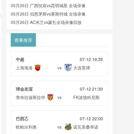
05月26日 广西恒宸vs昆明城星 全场录像
05月26日 伯恩茅斯vs莱斯特城 全场录像
05月26日 AC米兰vs蒙扎全场录像回放
05月25日 科莫vs国际米兰 全场录像
05月25日 皇家贝蒂斯vs瓦伦西亚 全场录像回放
赛事推荐
05月25日 亚女冠杯决赛 墨尔本城女足vs武汉车谷江
大女足 全场录像
05月24日 曼城vs伯恩茅斯 全场录像回放
中超
07-12 19:35
05月24日 石家庄功夫vs北京国安 全场录像回放
上海海港
大连英博
vs
05月24日 利雅得胜利vs卡利杰 全场录像
05月23日 苏州东吴vs上海海港 全场录像
球会友谊
07-12 21:30
05月23日 辽宁铁人vs青岛海牛 全场录像回放
查布拉迪斯拉华
FK波德科尼斯
vs
05月23日 亚女冠杯半决赛 现代制铁女足vs墨尔本城
女足 全场录像回放
05月22日 亚女冠杯半决赛 现代制铁女足vs墨尔本城
女足 全场录像回放
05月22日 青岛红狮vs山东泰山 全场录像
巴西乙
07-12 22:00
05月22日 利雅得胜利vs卡利杰 全场录像
欧帕尔利奥
诺瓦里桑蒂诺
vs
05月21日 蒙扎vs恩波利 全场录像回放