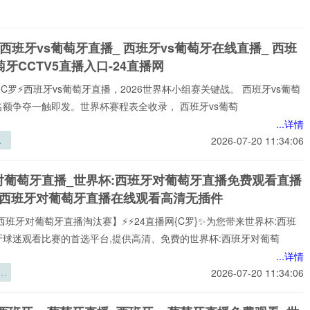
 西班牙vs葡萄牙直播_ 西班牙vs葡萄牙在线直播_ 西班
萄牙CCTV5直播入口-24直播网
⚡️C罗⚡️西班牙vs葡萄牙直播，2026世界杯小组赛关键战。 西班牙vs葡萄
名额争夺一触即发。世界杯赛程表全收录， 西班牙vs葡萄
...详情
2026-07-20 11:34:06
驻
炼
对葡萄牙直播_世界杯:西班牙对葡萄牙直播免费观看直播
刃
杯西班牙对葡萄牙直播在线观看高清无插件
西班牙对葡萄牙直播淘汰赛】⚡⚡24直播网{C罗}✨为您带来世界杯:西班
牙球迷观看比赛的首选平台,提供高清、免费的世界杯:西班牙对葡萄
...详情
梯
2026-07-20 11:34:06
6
三