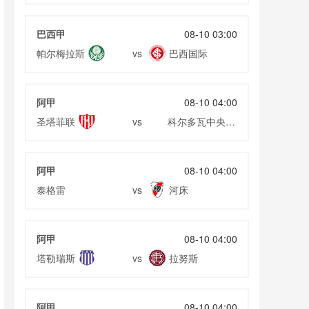
05月21日 布莱顿vs利物浦 全场录像回放
巴西甲
08-10 03:00
05月21日 莱切vs都灵 全场录像回放
帕尔梅拉斯
巴西国际
vs
05月20日 佛罗伦萨vs博洛尼亚 全场录像回放
05月20日 F1艾米利亚-罗马涅大奖赛正赛 全场录像
回放
05月20日 尤文图斯vs乌迪内斯 全场录像回放
阿甲
08-10 04:00
05月19日 马赛vs雷恩 全场录像回放
圣塔菲联
科尔多瓦中央
vs
SDE
阿甲
08-10 04:00
泰格雷
河床
vs
阿甲
08-10 04:00
塔勒瑞斯
拉努斯
vs
阿甲
08-10 04:00