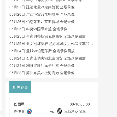
05月27日 延边龙鼎vs定南赣联 全场录像
05月26日 广西恒宸vs昆明城星 全场录像
05月26日 伯恩茅斯vs莱斯特城 全场录像
05月25日 科莫vs国际米兰 全场录像
05月25日 皇家贝蒂斯vs瓦伦西亚 全场录像回放
05月25日 亚女冠杯决赛 墨尔本城女足vs武汉车谷江
大女足 全场录像
05月24日 曼城vs伯恩茅斯 全场录像回放
05月24日 石家庄功夫vs北京国安 全场录像回放
05月24日 利雅得胜利vs卡利杰 全场录像
05月23日 苏州东吴vs上海海港 全场录像
05月23日 辽宁铁人vs青岛海牛 全场录像回放
相关赛事
05月23日 亚女冠杯半决赛 现代制铁女足vs墨尔本城
女足 全场录像回放
05月22日 亚女冠杯半决赛 现代制铁女足vs墨尔本城
女足 全场录像回放
05月22日 青岛红狮vs山东泰山 全场录像
巴西甲
08-10 03:00
05月22日 利雅得胜利vs卡利杰 全场录像
巴伊亚
瓦斯科达伽马
vs
05月21日 蒙扎vs恩波利 全场录像回放