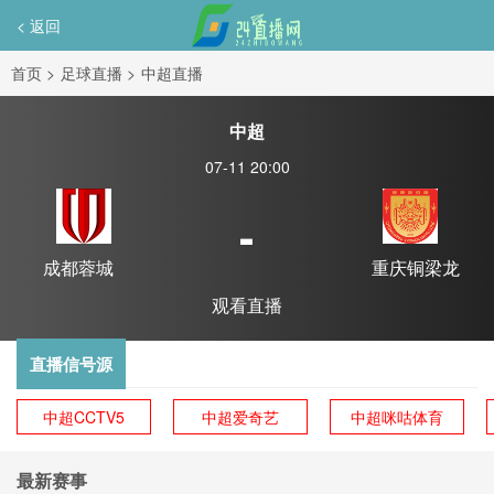
< 返回
首页
>
足球直播
>
中超直播
中超
07-11 20:00
-
成都蓉城
重庆铜梁龙
观看直播
直播信号源
中超CCTV5
中超爱奇艺
中超咪咕体育
最新赛事