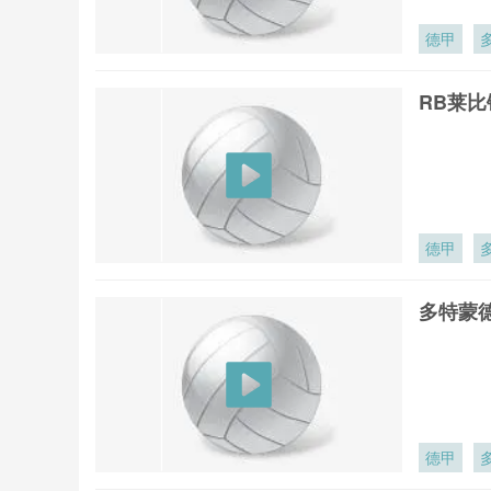
德甲
RB莱比
德甲
多特蒙德
德甲