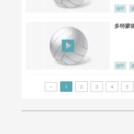
德甲
多特蒙德
德甲
«
1
2
3
4
5