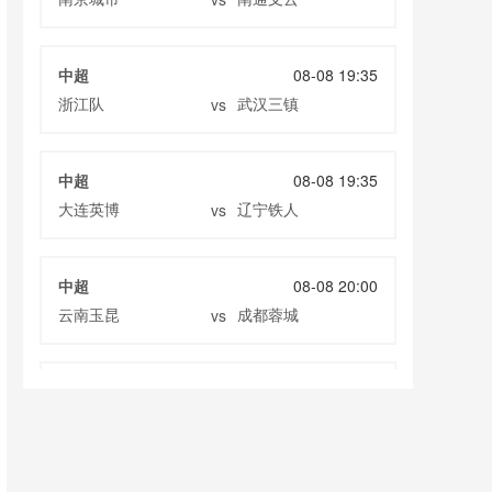
中超
08-08 19:35
浙江队
武汉三镇
vs
中超
08-08 19:35
大连英博
辽宁铁人
vs
中超
08-08 20:00
云南玉昆
成都蓉城
vs
中甲
08-08 20:00
定南赣联
大连鲲城
vs