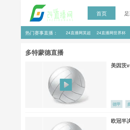
首页
足
热门赛事直播：
24直播网英超
24直播网世界杯
24直播网意甲
24直播网法甲
多特蒙德直播
美因茨v
德甲
欧冠半决