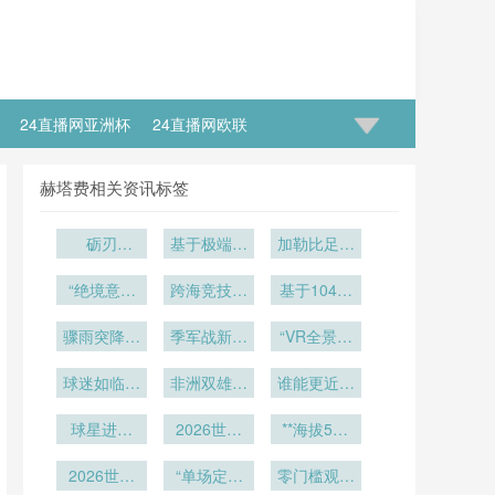
24直播网亚洲杯
24直播网欧联
赫塔费相关资讯标签
砺刃
基于极端气
加勒比足球
·2026：驻
旋场景的迈
的绞刑架：
训炉火淬炼
“绝境意志
阿密世界杯
跨海竞技物
基于104场
2026世界
的战场锋刃
的终极角
赛区航空应
流链：欧洲
实战数据的
杯中北美6
骤雨突降！
力：2026
急系统韧性
豪门对美东
季军战新规
半自动越位
“VR全景世
张门票
世界杯生死
亚特兰
评价与架构
世界杯的运
暗藏变数：
技术触发频
界杯：零距
球迷如临赛
大“活动穹
局”
输效能解析
美加墨世界
非洲双雄逐
调优策略
率演化图谱
离沉浸绿茵
谁能更近一
顶”首次闭
场”
鹿：塞内加
杯的“开球
（2026世
步？
球星进校
合
尔与摩洛哥
2026世界
密码”
**海拔538
界杯）
园！美加墨
杯16城药
米的空气动
2026世界
中小学刮
“单场定生
品跨境准
零门槛观赛
力学：