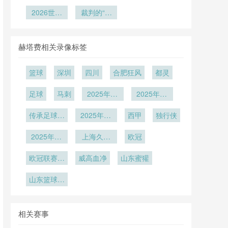
杯扩军名额
起“世界杯
入：队医通
死 vs 双回
活动汇聚百
BBVA球场
分配内幕：
2026世界
旋风”
关实战手册
合博弈：北
裁判的“最
如何重塑世
万热情球迷
各大洲足联
杯官方最佳
美世界杯附
后一眼”还
界杯足球的
投票博弈全
阵容揭晓：
加赛赛制公
剩多少分
抛物线**
这些巨星荣
揭秘
平性再审
量？
赫塔费相关录像标签
耀入选
视”
篮球
深圳
四川
合肥狂风
都灵
足球
马刺
2025年12
2025年12
月12日
月10日
传承足球明
2025年12
西甲
独行侠
星联赛冠军
月8日
2025年11
组第2轮
上海久事
欧冠
月30日
U19vs福建
欧冠联赛阶
威高血净
浔兴U19
山东蜜獾
段第5轮
山东篮球联
赛总决赛第
1轮
相关赛事