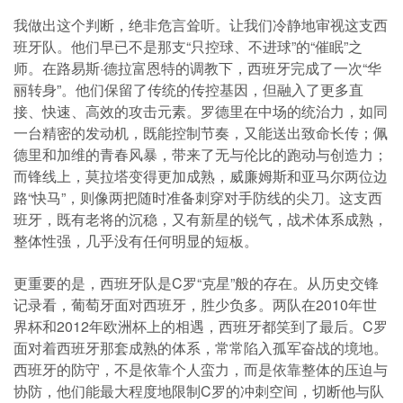
我做出这个判断，绝非危言耸听。让我们冷静地审视这支西
班牙队。他们早已不是那支“只控球、不进球”的“催眠”之
师。在路易斯·德拉富恩特的调教下，西班牙完成了一次“华
丽转身”。他们保留了传统的传控基因，但融入了更多直
接、快速、高效的攻击元素。罗德里在中场的统治力，如同
一台精密的发动机，既能控制节奏，又能送出致命长传；佩
德里和加维的青春风暴，带来了无与伦比的跑动与创造力；
而锋线上，莫拉塔变得更加成熟，威廉姆斯和亚马尔两位边
路“快马”，则像两把随时准备刺穿对手防线的尖刀。这支西
班牙，既有老将的沉稳，又有新星的锐气，战术体系成熟，
整体性强，几乎没有任何明显的短板。
更重要的是，西班牙队是C罗“克星”般的存在。从历史交锋
记录看，葡萄牙面对西班牙，胜少负多。两队在2010年世
界杯和2012年欧洲杯上的相遇，西班牙都笑到了最后。C罗
面对着西班牙那套成熟的体系，常常陷入孤军奋战的境地。
西班牙的防守，不是依靠个人蛮力，而是依靠整体的压迫与
协防，他们能最大程度地限制C罗的冲刺空间，切断他与队