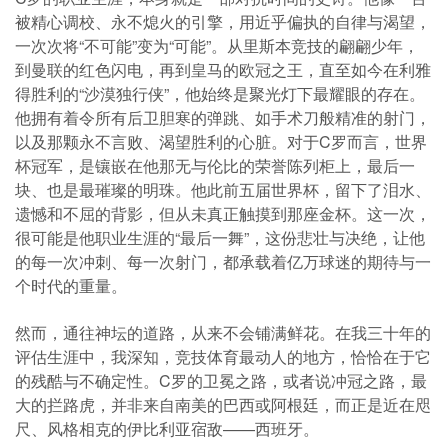
被精心调校、永不熄火的引擎，用近乎偏执的自律与渴望，
一次次将“不可能”变为“可能”。从里斯本竞技的翩翩少年，
到曼联的红色闪电，再到皇马的欧冠之王，直至如今在利雅
得胜利的“沙漠独行侠”，他始终是聚光灯下最耀眼的存在。
他拥有着令所有后卫胆寒的弹跳、如手术刀般精准的射门，
以及那颗永不言败、渴望胜利的心脏。对于C罗而言，世界
杯冠军，是镶嵌在他那无与伦比的荣誉陈列柜上，最后一
块、也是最璀璨的明珠。他此前五届世界杯，留下了泪水、
遗憾和不屈的背影，但从未真正触摸到那座金杯。这一次，
很可能是他职业生涯的“最后一舞”，这份悲壮与决绝，让他
的每一次冲刺、每一次射门，都承载着亿万球迷的期待与一
个时代的重量。
然而，通往神坛的道路，从来不会铺满鲜花。在我三十年的
评估生涯中，我深知，竞技体育最动人的地方，恰恰在于它
的残酷与不确定性。C罗的卫冕之路，或者说冲冠之路，最
大的拦路虎，并非来自南美的巴西或阿根廷，而正是近在咫
尺、风格相克的伊比利亚宿敌——西班牙。