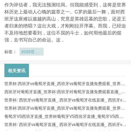
作为评估者，我无法预测结局。但我能感受到，这将是世界
杯历史上最动人心魄的篇章之一。C罗的最后一舞，面对西
班牙这座难以逾越的高山，究竟是英雄迟暮的悲歌，还是王
者归来的绝唱？这出大戏，才刚刚拉开序幕。而我，已经迫
不及待地想要看到，这位不屈的斗士，如何用他最后的倔
强，去书写自己的命运。这，
标签：
2026世界
杯基地选
择：球队扎
堆东海岸还
相关资讯
是西海岸？
世界杯:西班牙vs葡萄牙直播_西班牙vs葡萄牙直播免费观看_世界杯
今日西班牙vs葡萄牙直播在线观看高清视频直播
西班牙对葡萄牙直播_世界杯:西班牙对葡萄牙直播免费观看直播_世
界杯西班牙对葡萄牙直播在线观看高清无插件
世界杯: 西班牙vs葡萄牙直播_ 西班牙vs葡萄牙在线直播_ 西班牙vs
葡萄牙CCTV5直播入口-24直播网
世界杯:西班牙vs葡萄牙直播_西班牙vs葡萄牙直播免费观看_世界杯
今日西班牙vs葡萄牙直播在线观看高清视频直播
葡萄牙VS西班牙直播_世界杯葡萄牙VS西班牙直播_葡萄牙VS西班
牙在线高清直播
世界杯: 西班牙vs葡萄牙直播_ 西班牙vs葡萄牙在线直播_ 西班牙vs