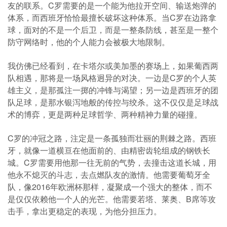
友的联系。C罗需要的是一个能为他拉开空间、输送炮弹的
体系，而西班牙恰恰最擅长破坏这种体系。当C罗在边路拿
球，面对的不是一个后卫，而是一整条防线，甚至是一整个
防守网络时，他的个人能力会被极大地限制。
我仿佛已经看到，在卡塔尔或美加墨的赛场上，如果葡西两
队相遇，那将是一场风格迥异的对决。一边是C罗的个人英
雄主义，是那孤注一掷的冲锋与渴望；另一边是西班牙的团
队足球，是那水银泻地般的传控与绞杀。这不仅仅是足球战
术的博弈，更是两种足球哲学、两种精神力量的碰撞。
C罗的冲冠之路，注定是一条孤独而壮丽的荆棘之路。西班
牙，就像一道横亘在他面前的、由精密齿轮组成的钢铁长
城。C罗需要用他那一往无前的气势，去撞击这道长城，用
他永不熄灭的斗志，去点燃队友的激情。他需要葡萄牙全
队，像2016年欧洲杯那样，凝聚成一个强大的整体，而不
是仅仅依赖他一个人的光芒。他需要若塔、莱奥、B席等攻
击手，拿出更稳定的表现，为他分担压力。