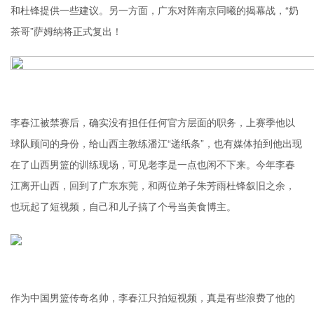
和杜锋提供一些建议。另一方面，广东对阵南京同曦的揭幕战，“奶
茶哥”萨姆纳将正式复出！
李春江被禁赛后，确实没有担任任何官方层面的职务，上赛季他以
球队顾问的身份，给山西主教练潘江“递纸条”，也有媒体拍到他出现
在了山西男篮的训练现场，可见老李是一点也闲不下来。今年李春
江离开山西，回到了广东东莞，和两位弟子朱芳雨杜锋叙旧之余，
也玩起了短视频，自己和儿子搞了个号当美食博主。
作为中国男篮传奇名帅，李春江只拍短视频，真是有些浪费了他的