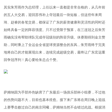
其实朱芳雨作为总经理，上任以来一直都是非常合格的，从几年前
的五人大交易，迎回苏伟补上夺冠最后一块短板，但这些年来周
琦、赵睿的各笔交易，都保证了广东的薪资健康和灵活性的同时还
始终具备一定的阵容强度。只不过受限于预算，在三连冠之后朱芳
雨确实没有帮助球队完成夺冠级别的阵容升级。休赛期得到金主赞
助，同时乘上了全运会全省篮球资源整合的东风，朱芳雨终于完美
地将自己的才能展现出来，连续完成超级交易，最终让广东宏远重
回争冠序列！真心要给朱总点个赞。
萨姆纳因为手部外伤缺席了广东最后一场俱乐部杯小组赛，不过他
的伤势问题不大，目前也基本痊愈。接下来广东将在周日晚上迎战
上赛季击败过自己的南京同曦，萨姆纳当然不会错过此战。根据消