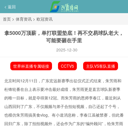
< 返回
首页
>
体育资讯
>
欧冠资讯
拿5000万顶薪，单打联盟垫底！再不交易球队老大，
可能要砸在手里
2025-12-30
世界杯直播专属链接
CCTV5
主队VS客队直播
北京时间12月11日，广东宏远新赛季出征仪式正式结束，
朱芳雨
和
杜锋轮番在台上表示要冲击最好成绩，朱芳雨更是直言球队新赛季
的唯一目标，就是夺得第12冠。而朱芳雨的恩师
李春江
，最近则从
山西回到了广东，不仅频频与弟子合拍短视频，自己还起了个号，
也模仿朱芳雨搞美食vlog。有小道消息称，李春江虽被禁赛，但此番
回归广东，除了拍拍视频外，还会作为广东的“编外顾问”，给朱芳雨