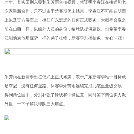
才华。其实回到东莞和朱芳雨合拍视频，就证明李春江在接近和老
东家重新合作，只不过由于禁赛期仍未结束，李春江不可能在明面
上以及官方层面上，担任广东宏远的任何正式职务。大概率会像之
前在山西一样，以编外人员的身份，给球队提供建议。也希望李春
江能劝劝他那倔驴一样的弟子杜锋，新赛季别搞抽象，专心冲冠！
朱芳雨在新赛季出征仪式上正式摊牌，表示广东新赛季唯一目标就
是夺冠，没有任何退路。休赛季朱芳雨连续完成几笔重量级交易，
得到两位国手，分别补强了锋线和中锋位置，同时签下四位实力派
外援，一下子解决球队三大痛点。