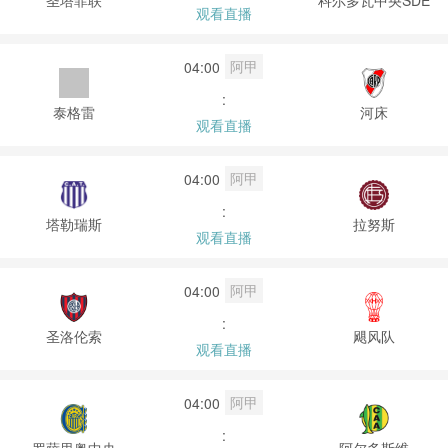
观看直播
阿甲
04:00
:
泰格雷
河床
观看直播
阿甲
04:00
:
塔勒瑞斯
拉努斯
观看直播
阿甲
04:00
:
圣洛伦索
飓风队
观看直播
阿甲
04:00
:
罗萨里奥中央
阿尔多斯维