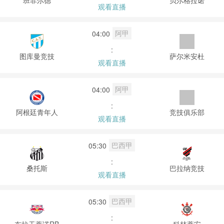
观看直播
阿甲
04:00
:
图库曼竞技
萨尔米安杜
观看直播
阿甲
04:00
:
阿根廷青年人
竞技俱乐部
观看直播
巴西甲
05:30
:
桑托斯
巴拉纳竞技
观看直播
巴西甲
05:30
:
布拉干蒂诺RB
科林蒂安