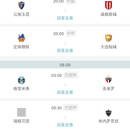
中超
20:00
:
云南玉昆
成都蓉城
观看直播
中甲
20:00
:
定南赣联
大连鲲城
观看直播
08-09
巴西甲
03:00
:
格雷米奥
圣保罗
观看直播
巴西甲
05:30
:
瑞模贝雷
米内罗竞技
观看直播