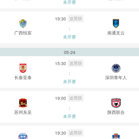
未开赛
波黑联
19:30
:
广西恒宸
南通支云
未开赛
05-24
波黑联
15:30
:
长春亚泰
深圳青年人
未开赛
波黑联
19:00
:
苏州东吴
陕西联合
未开赛
波黑联
19:30