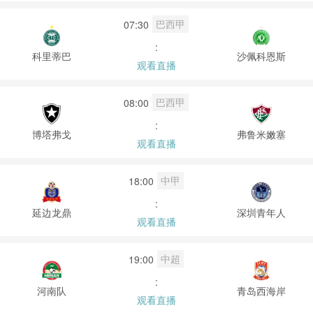
巴西甲
07:30
:
科里蒂巴
沙佩科恩斯
观看直播
巴西甲
08:00
:
博塔弗戈
弗鲁米嫩塞
观看直播
中甲
18:00
:
延边龙鼎
深圳青年人
观看直播
中超
19:00
:
河南队
青岛西海岸
观看直播