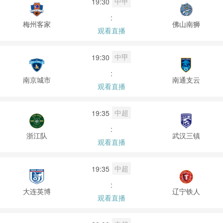
中甲
19:30
:
梅州客家
佛山南狮
观看直播
中甲
19:30
:
南京城市
南通支云
观看直播
中超
19:35
:
浙江队
武汉三镇
观看直播
中超
19:35
:
大连英博
辽宁铁人
观看直播