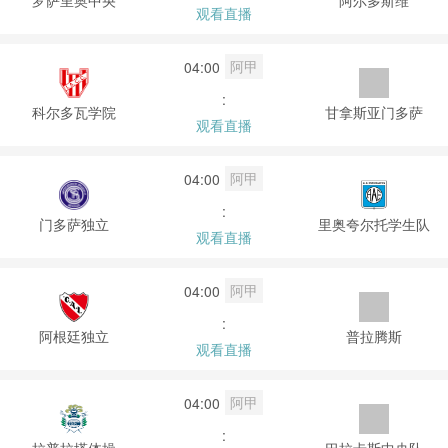
观看直播
阿甲
04:00
:
科尔多瓦学院
甘拿斯亚门多萨
观看直播
阿甲
04:00
:
门多萨独立
里奥夸尔托学生队
观看直播
阿甲
04:00
:
阿根廷独立
普拉腾斯
观看直播
阿甲
04:00
:
拉普拉塔体操
巴拉卡斯中央队