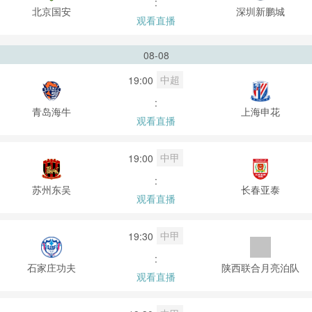
:
北京国安
深圳新鹏城
观看直播
08-08
中超
19:00
:
青岛海牛
上海申花
观看直播
中甲
19:00
:
苏州东吴
长春亚泰
观看直播
中甲
19:30
:
石家庄功夫
陕西联合月亮泊队
观看直播