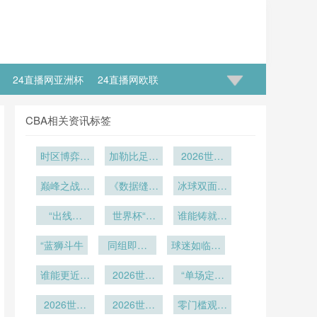
24直播网亚洲杯
24直播网欧联
CBA相关资讯标签
时区博弈：
加勒比足球
2026世界
世界杯背后
的绞刑架：
杯技术革
的隐形时间
巅峰之战一
《数据缝合
2026世界
新：鹰眼系
冰球双面战
触即发
战场
百年：世界
杯中北美6
统精度校准
场：多伦多
“出线算
杯用球材料
世界杯“门
张门票
与实战应用
谁能铸就终
NHL场馆
法：进球效
革命背后的
神对决”：
60分钟冰
深度解读
极防线？
率如何成为
“蓝狮斗牛
同组即炼
马丁内斯与
算法暗战
球迷如临赛
面极速变形
小组第三的
库尔图瓦
（1930-
狱”
场”
实录
谁能更近一
隐形杠杆”
2026）》
2026世界
“单场定生
步？
杯前瞻：揭
死 vs 双回
2026世界
秘箭头体育
2026世界
合博弈：北
零门槛观赛