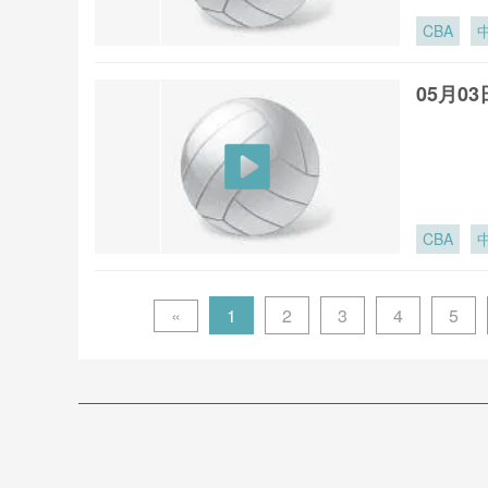
CBA
05月0
CBA
«
1
2
3
4
5