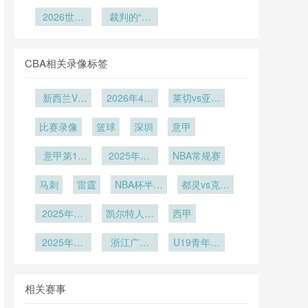
杯场外斗
杯球迷狂欢
场“一键换
美世界杯附
活动汇聚百
艳：球迷奇
2026世界
裁判的“最
区覆盖16
场”——
加赛赛制公
万热情球迷
装异服成社
杯官方最佳
NFL标线与
后一眼”还
座城市
平性再审
交媒体新焦
阵容揭晓：
足球场地的
剩多少分
视”
这些巨星荣
点
无缝切换
量？
CBA相关录像标签
耀入选
新西兰VS
2026年4月
莱切vs亚特
埃及直播新
6日
兰大
比赛录像
西兰VS埃
篮球
深圳
意甲
及在线直播
意甲第16
2025年12
NBA常规赛
轮
月16日
马刺
雷霆
NBA杯半决
都灵vs克雷
赛
莫内塞
2025年12
凯尔特人vs
西甲
月9日
猛龙
2025年12
浙江广厦
U19青年篮
月5日
U19
球联赛小组
赛第5轮
相关赛事