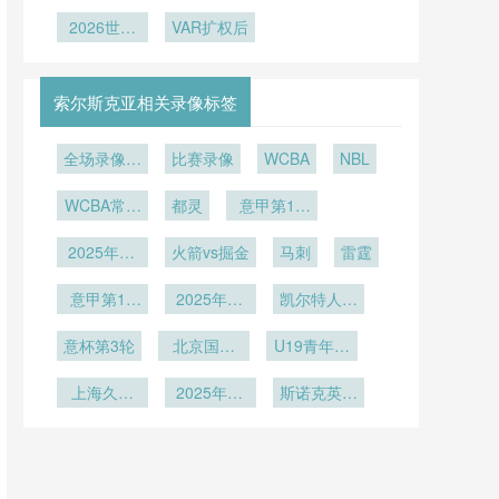
各大洲足联
杯场地探
美世界杯附
杯场外斗
比预测：北
扫美利坚：
投票博弈全
秘：BBVA
2026世界
加赛赛制公
艳：球迷奇
VAR扩权后
美世界杯前
2026世界
杯官方最佳
球场538米
揭秘
装异服成社
平性再审
杯阿根廷球
瞻
海拔如何改
阵容揭晓：
交媒体新焦
视”
迷远征纪实
变足球飞行
这些巨星荣
点
索尔斯克亚相关录像标签
轨迹？
耀入选
全场录像回
比赛录像
WCBA
NBL
放
WCBA常规
都灵
意甲第16
赛
轮
2025年12
火箭vs掘金
马刺
雷霆
月20日
意甲第15
2025年12
凯尔特人vs
轮
月8日
猛龙
意杯第3轮
北京国安
U19青年篮
U21
球联赛小组
上海久事
2025年12
斯诺克英锦
赛第7轮
U19vs福建
月1日
赛第1轮
浔兴U19