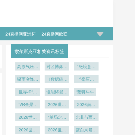
24直播网亚洲杯
24直播网欧联
索尔斯克亚相关资讯标签
高原气压梯
时区博弈：
“绝境意志
度下2026
世界杯背后
的终极角
年墨西哥三
骤雨突降！
的隐形时间
《数据缝合
力：2026
**毫厘之
赛区足球充
亚特兰
百年：世界
战场
世界杯生死
间：半自动
气压力分区
大“活动穹
世界杯“门
杯用球材料
谁能铸就终
越位系统如
“蓝狮斗牛
局”
适配策略研
顶”首次闭
神对决”：
革命背后的
极防线？
何锁定瞬间
马丁内斯与
“VR全景世
究
合
2026世界
算法暗战
的“越线”时
2026南美
界杯：零距
库尔图瓦
杯16城药
（1930-
世预赛18
刻**
离沉浸绿茵
2026世界
“单场定生
2026）》
品跨境准
轮：老将体
北非与西非
杯扩军名额
入：队医通
死 vs 双回
能极限的持
球队在非洲
分配内幕：
2026世界
关实战手册
合博弈：北
2026世界
蓝白风暴横
9席中的占
久战