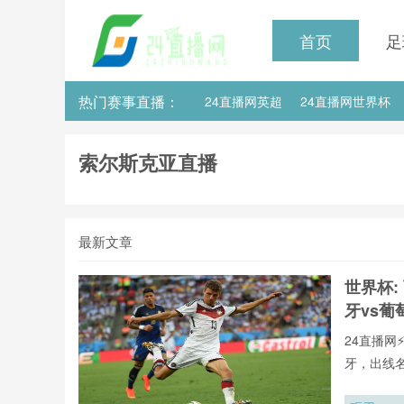
首页
足
热门赛事直播：
24直播网英超
24直播网世界杯
24直播网意甲
24直播网法甲
索尔斯克亚直播
最新文章
世界杯:
牙vs葡
24直播网
牙，出线
用24直播
手榜、助攻