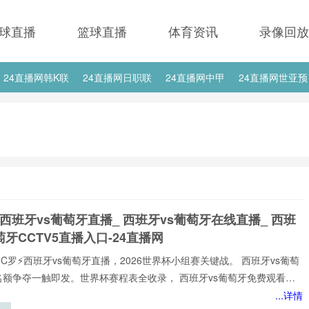
球直播
篮球直播
体育资讯
录像回放
24直播网韩K联
24直播网日职联
24直播网中甲
24直播网世亚预
24直播网西甲
24直播网德甲
24直播网欧冠
24直播网中超
 西班牙vs葡萄牙直播_ 西班牙vs葡萄牙在线直播_ 西班
萄牙CCTV5直播入口-24直播网
⚡️C罗⚡️西班牙vs葡萄牙直播，2026世界杯小组赛关键战。 西班牙vs葡萄
名额争夺一触即发。世界杯赛程表全收录， 西班牙vs葡萄牙免费观看不
网不花钱。1080P高清流畅，中文解说陪你到终场。实时更新积分榜、射
...详情
榜。来24直播网， 西班牙vs葡萄牙直播就在这里！