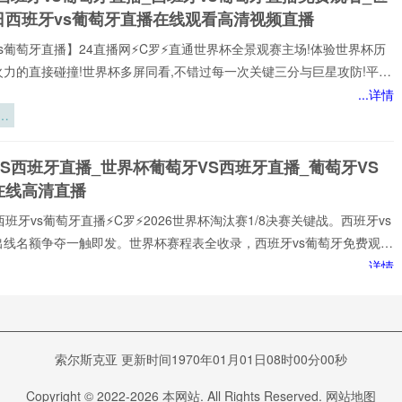
应
日西班牙vs葡萄牙直播在线观看高清视频直播
性
构
s葡萄牙直播】24直播网⚡️C罗⚡️直通世界杯全景观赛主场!体验世界杯历
火力的直接碰撞!世界杯多屏同看,不错过每一次关键三分与巨星攻防!平台
世界杯经典快来24直播网，一起感受西班牙vs葡萄牙精彩比赛吧！西班
...详情
牙世界,尽在掌握!我们倾力打造的一站式西班牙vs葡萄牙直播平台,为您网
：
西班牙vs葡萄牙赛事,包括英超、西班牙vs葡萄牙等多项热门联赛。所
后
以高清品质和稳定流畅的播放呈现,打造沉浸式观赛感受西班牙vs葡萄牙
间
S西班牙直播_世界杯葡萄牙VS西班牙直播_葡萄牙VS
注顶级西班牙vs葡萄牙赛事直播
在线高清直播
西班牙vs葡萄牙直播⚡️C罗⚡️2026世界杯淘汰赛1/8决赛关键战。西班牙vs
出线名额争夺一触即发。世界杯赛程表全收录，西班牙vs葡萄牙免费观看
播网不花钱。1080P高清流畅，中文解说陪你到终场。实时更新积分榜、
...详情
攻榜。来24直播网，西班牙vs葡萄牙直播就在这里！西班牙vs葡萄牙
球
谁在排队等
打!24直播网免费提供2026世界杯小组赛直播。西班牙vs葡萄牙直播由
：
死？
专门提供:西班牙vs葡萄牙直播,西班牙vs葡萄牙免费视频直播,西班牙vs葡
VS西班牙直播_葡萄牙VS西班牙直播在线观看_葡萄牙
在线比赛免
6
班牙实时全场直播入口
索尔斯克亚 更新时间1970年01月01日08时00分00秒
葡萄牙直播今日开打!24直播网⚡️C罗⚡️免费提供2026世界杯淘汰赛1/8决
Copyright © 2022-
2026
本网站. All Rights Reserved.
网站地图