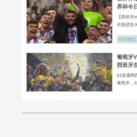
赛区航空
界杯今
急系统韧
评价与架
【西班牙v
调优策略
史级进攻
全年呈现
牙vs葡萄
时区博弈
罗全球重要
世界杯背
有直播均
的隐形时
葡萄牙V
直播网专
战场
西班牙
24直播网
葡萄牙，
不用24直
射手榜、助
加勒比足
直播今日开
的绞刑架
24直播网
2026世界
葡萄牙
萄牙高清
杯中北美
VS西
张门票
西班牙vs