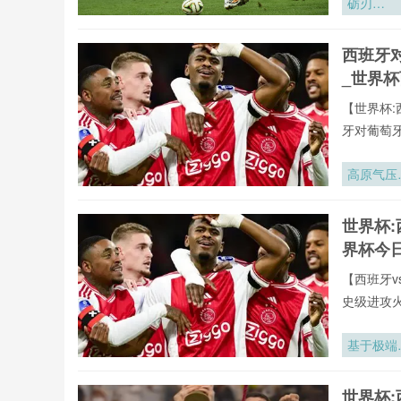
砺刃
·2026：
训炉火淬
西班牙
的战场锋
_世界
【世界杯:
牙对葡萄
播。用户
据、战术
高原气压
验,不错过
度下2026
年墨西哥
世界杯:
赛区足球
界杯今
气压力分
适配策略
【西班牙v
究
史级进攻
全年呈现
牙vs葡萄
基于极端
罗全球重要
旋场景的
有直播均
阿密世界
世界杯:
直播网专