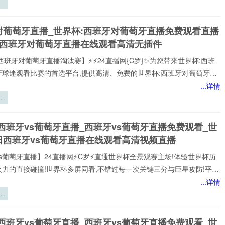
驻
炼
对葡萄牙直播_世界杯:西班牙对葡萄牙直播免费观看直播
刃
杯西班牙对葡萄牙直播在线观看高清无插件
西班牙对葡萄牙直播淘汰赛】⚡⚡24直播网{C罗}✨为您带来世界杯:西班
牙球迷观看比赛的首选平台,提供高清、免费的世界杯:西班牙对葡萄牙直
可以轻松观看世界杯:西班牙对葡萄牙顶级球队的激烈对决,提供即时数
...详情
分析、球员评分，还提供精选的进球集锦,享受无插件、无广告的观赛体
梯
每个精彩瞬间。
三
西班牙vs葡萄牙直播_西班牙vs葡萄牙直播免费观看_世
充
日西班牙vs葡萄牙直播在线观看高清视频直播
区
研
s葡萄牙直播】24直播网⚡️C罗⚡️直通世界杯全景观赛主场!体验世界杯历
火力的直接碰撞!世界杯多屏同看,不错过每一次关键三分与巨星攻防!平台
世界杯经典快来24直播网，一起感受西班牙vs葡萄牙精彩比赛吧！西班
...详情
牙世界,尽在掌握!我们倾力打造的一站式西班牙vs葡萄牙直播平台,为您网
气
西班牙vs葡萄牙赛事,包括英超、西班牙vs葡萄牙等多项热门联赛。所
迈
以高清品质和稳定流畅的播放呈现,打造沉浸式观赛感受西班牙vs葡萄牙
杯
西班牙vs葡萄牙直播_西班牙vs葡萄牙直播免费观看_世
注顶级西班牙vs葡萄牙赛事直播