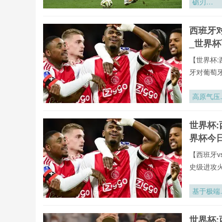
砺刃
·2026：
训炉火淬
西班牙
的战场锋
_世界
【世界杯:
牙对葡萄
播。用户
据、战术
高原气压
验,不错过
度下2026
年墨西哥
世界杯:
赛区足球
界杯今
气压力分
适配策略
【西班牙v
究
史级进攻
全年呈现
牙vs葡萄
基于极端
罗全球重要
旋场景的
有直播均
阿密世界
世界杯:
直播网专