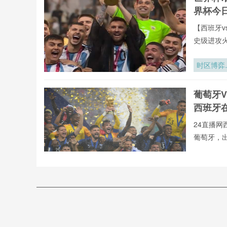
赛区航空
界杯今
急系统韧
评价与架
【西班牙v
调优策略
史级进攻
全年呈现
牙vs葡萄
时区博弈
罗全球重要
世界杯背
有直播均
的隐形时
葡萄牙V
直播网专
战场
西班牙
24直播网
葡萄牙，
不用24直
射手榜、助
加勒比足
直播今日开
的绞刑架
24直播网
2026世界
葡萄牙
萄牙高清
杯中北美
VS西
张门票
西班牙vs