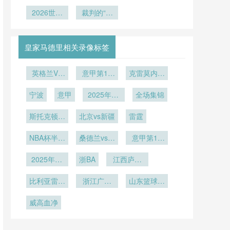
死 vs 双回
BBVA球场
冠军球队8
场“一键换
对点球大战
杯场外斗
如何重塑世
合博弈：北
2026世界
战体能分配
裁判的“最
场”——
战术布局的
艳：球迷奇
界杯足球的
美世界杯附
杯球迷狂欢
策略模型解
NFL标线与
后一眼”还
装异服成社
隐性冲击
加赛赛制公
区覆盖16
抛物线**
足球场地的
剩多少分
析
交媒体新焦
平性再审
座城市
无缝切换
量？
点
皇家马德里相关录像标签
视”
英格兰VS
意甲第17
克雷莫内塞
加纳英格兰
轮
vs那不勒斯
宁波
VS加纳直
意甲
2025年12
全场集锦
播
月20日
斯托克顿国
北京vs新疆
雷霆
王vs撕裂之
NBA杯半决
城混音
桑德兰vs纽
意甲第15
赛
卡斯尔联
轮
2025年12
浙BA
江西庐山
月9日
U21
比利亚雷亚
浙江广厦
山东篮球联
尔
U19
赛
威高血净