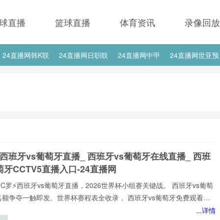
球直播
篮球直播
体育资讯
录像回放
24直播网韩K联
24直播网日职联
24直播网中甲
24直播网世亚预
24直播网西甲
24直播网德甲
24直播网欧冠
24直播网中超
 西班牙vs葡萄牙直播_ 西班牙vs葡萄牙在线直播_ 西班
萄牙CCTV5直播入口-24直播网
⚡️C罗⚡️西班牙vs葡萄牙直播，2026世界杯小组赛关键战。 西班牙vs葡萄
名额争夺一触即发。世界杯赛程表全收录， 西班牙vs葡萄牙免费观看不
网不花钱。1080P高清流畅，中文解说陪你到终场。实时更新积分榜、射
...详情
榜。来24直播网， 西班牙vs葡萄牙直播就在这里！