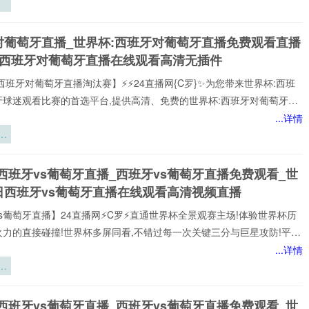
驻
炼
对葡萄牙直播_世界杯:西班牙对葡萄牙直播免费观看直播
刃
杯西班牙对葡萄牙直播在线观看高清无插件
西班牙对葡萄牙直播淘汰赛】⚡⚡24直播网{C罗}✨为您带来世界杯:西班
牙球迷观看比赛的首选平台,提供高清、免费的世界杯:西班牙对葡萄牙直
可以轻松观看世界杯:西班牙对葡萄牙顶级球队的激烈对决,提供即时数
...详情
分析、球员评分，还提供精选的进球集锦,享受无插件、无广告的观赛体
梯
每个精彩瞬间。
三
西班牙vs葡萄牙直播_西班牙vs葡萄牙直播免费观看_世
充
日西班牙vs葡萄牙直播在线观看高清视频直播
区
研
s葡萄牙直播】24直播网⚡️C罗⚡️直通世界杯全景观赛主场!体验世界杯历
火力的直接碰撞!世界杯多屏同看,不错过每一次关键三分与巨星攻防!平台
世界杯经典快来24直播网，一起感受西班牙vs葡萄牙精彩比赛吧！西班
...详情
牙世界,尽在掌握!我们倾力打造的一站式西班牙vs葡萄牙直播平台,为您网
气
西班牙vs葡萄牙赛事,包括英超、西班牙vs葡萄牙等多项热门联赛。所
迈
以高清品质和稳定流畅的播放呈现,打造沉浸式观赛感受西班牙vs葡萄牙
杯
西班牙vs葡萄牙直播_西班牙vs葡萄牙直播免费观看_世
注顶级西班牙vs葡萄牙赛事直播