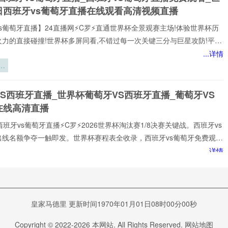
应
日西班牙vs葡萄牙直播在线观看高清视频直播
性
构
s葡萄牙直播】24直播网⚡️C罗⚡️直通世界杯全景观赛主场!体验世界杯历
火力的直接碰撞!世界杯多屏同看,不错过每一次关键三分与巨星攻防!平台
世界杯经典快来24直播网，一起感受西班牙vs葡萄牙精彩比赛吧！西班
...详情
牙世界,尽在掌握!我们倾力打造的一站式西班牙vs葡萄牙直播平台,为您网
：
西班牙vs葡萄牙赛事,包括英超、西班牙vs葡萄牙等多项热门联赛。所
后
以高清品质和稳定流畅的播放呈现,打造沉浸式观赛感受西班牙vs葡萄牙
间
S西班牙直播_世界杯葡萄牙VS西班牙直播_葡萄牙VS
注顶级西班牙vs葡萄牙赛事直播
在线高清直播
西班牙vs葡萄牙直播⚡️C罗⚡️2026世界杯淘汰赛1/8决赛关键战。西班牙vs
出线名额争夺一触即发。世界杯赛程表全收录，西班牙vs葡萄牙免费观看
播网不花钱。1080P高清流畅，中文解说陪你到终场。实时更新积分榜、
...详情
攻榜。来24直播网，西班牙vs葡萄牙直播就在这里！西班牙vs葡萄牙
球
谁在排队等
打!24直播网免费提供2026世界杯小组赛直播。西班牙vs葡萄牙直播由
：
死？
专门提供:西班牙vs葡萄牙直播,西班牙vs葡萄牙免费视频直播,西班牙vs葡
VS西班牙直播_葡萄牙VS西班牙直播在线观看_葡萄牙
在线比赛免
6
班牙实时全场直播入口
皇家马德里 更新时间1970年01月01日08时00分00秒
葡萄牙直播今日开打!24直播网⚡️C罗⚡️免费提供2026世界杯淘汰赛1/8决
Copyright © 2022-
2026
本网站. All Rights Reserved.
网站地图