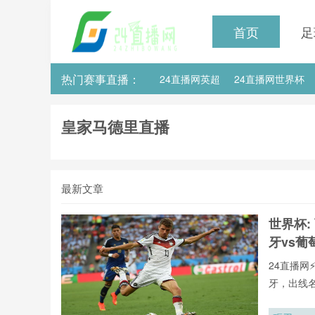
首页
足
热门赛事直播：
24直播网英超
24直播网世界杯
24直播网意甲
24直播网法甲
皇家马德里直播
最新文章
世界杯:
牙vs葡
24直播网
牙，出线
用24直播
手榜、助攻