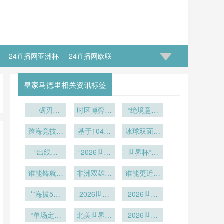
24直播网亚洲杯
24直播网欧联
皇家马德里相关资讯标签
砺刃
时区博弈：
“绝境意志
·2026：驻
世界杯背后
的终极角
训炉火淬炼
跨海竞技物
的隐形时间
基于104场
冰球双面战
力：2026
的战场锋刃
流链：欧洲
实战数据的
战场
世界杯生死
场：多伦多
豪门对美东
“出线算
半自动越位
“2026世界
世界杯“门
NHL场馆
局”
世界杯的运
法：进球效
技术触发频
杯背景下
神对决”：
60分钟冰
输效能解析
率如何成为
谁能铸就终
率演化图谱
非洲双雄逐
BC Place
面极速变形
马丁内斯与
谁能更近一
穹顶开合节
小组第三的
极防线？
鹿：塞内加
（2026世
库尔图瓦
实录
步？
奏的战术价
**海拔538
隐形杠杆”
尔与摩洛哥
2026世界
界杯）
2026世界
值再评估”
米的空气动
杯前瞻：揭
杯加时赛增
“单场定生
力学：
秘箭头体育
北美世界杯
补换人规则
2026世界