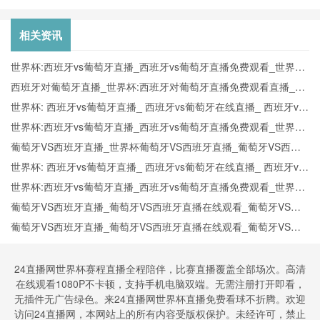
个人纪录片
马尔的故事
相关资讯
世界杯:西班牙vs葡萄牙直播_西班牙vs葡萄牙直播免费观看_世界杯
今日西班牙vs葡萄牙直播在线观看高清视频直播
西班牙对葡萄牙直播_世界杯:西班牙对葡萄牙直播免费观看直播_世
界杯西班牙对葡萄牙直播在线观看高清无插件
世界杯: 西班牙vs葡萄牙直播_ 西班牙vs葡萄牙在线直播_ 西班牙vs
葡萄牙CCTV5直播入口-24直播网
世界杯:西班牙vs葡萄牙直播_西班牙vs葡萄牙直播免费观看_世界杯
今日西班牙vs葡萄牙直播在线观看高清视频直播
葡萄牙VS西班牙直播_世界杯葡萄牙VS西班牙直播_葡萄牙VS西班
牙在线高清直播
世界杯: 西班牙vs葡萄牙直播_ 西班牙vs葡萄牙在线直播_ 西班牙vs
葡萄牙CCTV5直播入口-24直播网
世界杯:西班牙vs葡萄牙直播_西班牙vs葡萄牙直播免费观看_世界杯
今日西班牙vs葡萄牙直播在线观看高清视频直播
葡萄牙VS西班牙直播_葡萄牙VS西班牙直播在线观看_葡萄牙VS西
班牙实时全场直播入口
葡萄牙VS西班牙直播_葡萄牙VS西班牙直播在线观看_葡萄牙VS西
班牙实时全场直播入口
24直播网世界杯赛程直播全程陪伴，比赛直播覆盖全部场次。高清
在线观看1080P不卡顿，支持手机电脑双端。无需注册打开即看，
无插件无广告绿色。来24直播网世界杯直播免费看球不折腾。欢迎
访问24直播网，本网站上的所有内容受版权保护。未经许可，禁止