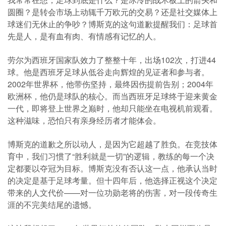
圆圈？是转会市场上动辄千万欧元的交易？还是社交媒体上
球迷们无休止的争吵？博斯克的这句道歉提醒我们：足球首
先是人，是有血有肉、有情感有记忆的人。
劳尔为西班牙国家队效力了整整十年，出场102次，打进44
球。他是西班牙足球从低谷走向辉煌的见证者和参与者。
2002年世界杯，他带伤坚持，最终因伤提前告别；2004年
欧洲杯，他仍是球队的核心。而当西班牙足球终于迎来黄金
一代，即将登上世界之巅时，他却只能坐在电视机前观看。
这种滋味，恐怕只有亲身经历者才能体会。
博斯克的道歉之所以动人，是因为它超越了胜负。在竞技体
育中，我们习惯了“胜利就是一切”的逻辑，教练的每一个决
定都要以夺冠为目标。博斯克没有否认这一点，他承认当时
的决定是基于足球考量。但十四年后，他选择正视这个决定
带来的人文代价——对一位功勋老将的伤害，对一段传奇生
涯的不完美结尾的遗憾。