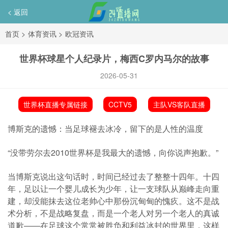
< 返回
首页
>
体育资讯
>
欧冠资讯
世界杯球星个人纪录片，梅西C罗内马尔的故事
2026-05-31
世界杯直播专属链接
CCTV5
主队VS客队直播
博斯克的遗憾：当足球褪去冰冷，留下的是人性的温度
“没带劳尔去2010世界杯是我最大的遗憾，向你说声抱歉。”
当博斯克说出这句话时，时间已经过去了整整十四年。十四
年，足以让一个婴儿成长为少年，让一支球队从巅峰走向重
建，却没能抹去这位老帅心中那份沉甸甸的愧疚。这不是战
术分析，不是战略复盘，而是一个老人对另一个老人的真诚
道歉——在足球这个常常被胜负和利益冰封的世界里，这样