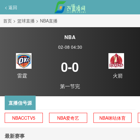
< 返回
首页
>
篮球直播
>
NBA直播
NBA
02-08 04:30
0-0
雷霆
火箭
第一节完
直播信号源
NBACCTV5
NBA爱奇艺
NBA咪咕体育
最新赛事